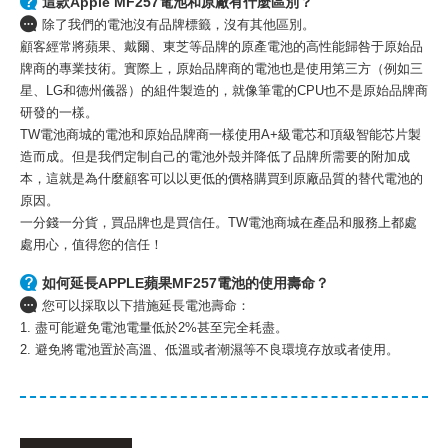
這款Apple MF257電池和原廠有什麼區別？
除了我們的電池沒有品牌標籤，沒有其他區別。
顧客經常將蘋果、戴爾、東芝等品牌的原產電池的高性能歸咎于原始品
牌商的專業技術。實際上，原始品牌商的電池也是使用第三方（例如三
星、LG和德州儀器）的組件製造的，就像筆電的CPU也不是原始品牌商
研發的一樣。
TW電池商城的電池和原始品牌商一樣使用A+級電芯和頂級智能芯片製
造而成。但是我們定制自己的電池外殼并降低了品牌所需要的附加成
本，這就是為什麼顧客可以以更低的價格購買到原廠品質的替代電池的
原因。
一分錢一分貨，買品牌也是買信任。TW電池商城在產品和服務上都處
處用心，值得您的信任！
如何延長APPLE蘋果MF257電池的使用壽命？
您可以採取以下措施延長電池壽命：
1. 盡可能避免電池電量低於2%甚至完全耗盡。
2. 避免將電池置於高溫、低溫或者潮濕等不良環境存放或者使用。