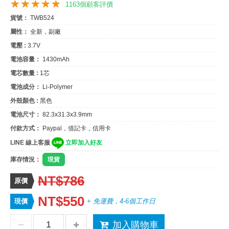
1163個顧客評價
貨號：
TWB524
屬性：
全新，副廠
電壓 :
3.7V
電池容量：
1430mAh
電芯數量 :
1芯
電池成分：
Li-Polymer
外殼顏色 :
黑色
電池尺寸：
82.3x31.3x3.9mm
付款方式：
Paypal，借記卡，信用卡
LINE 線上客服
立即加入好友
庫存情況：
現貨
NT$786
原價
NT$550
現價
+ 免運費，4-6個工作日
加入購物車