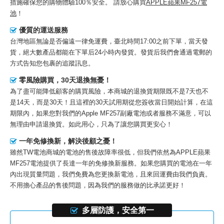
措施確保您的購物體驗100％安全。 請放心購買
APPLE蘋果MF257電
池
！
優質的運送服務
台灣地區無論是否偏遠一律免運費，臺北時間17:00之前下單，當天發
貨，絕大數產品都能在下單后24小時內發貨。發貨后我們會通過電郵的
方式告知您包裹的追蹤訊息。
零風險購買，30天退換無憂！
為了盡可能降低顧客的購買風險，本商城的退換貨期限既不是7天也不
是14天，而是30天！且這裡的30天試用期從您簽收當日開始計算，在這
期限內，如果您對我們的
Apple MF257副廠電池
或者服務不滿意，可以
無理由申請退換貨。如此用心，只為了讓您購買更安心！
一年免修換新，解決後顧之憂！
雖然TW電池商城的電池的售後故障率很低，但我們依然為
APPLE蘋果
MF257電池
提供了長達一年的免修換新服務。如果您購買的電池在一年
內出現質量問題，我們免費為您更換新電池，且來回運費由我們負責。
不用擔心產品的售後問題，因為我們的服務做的比承諾更好！
多層防護，安全第一