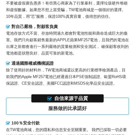
不要被虛假廣告愚弄！有些黑心商家為了行業暴利，選擇垃圾硬件堆砌
和虛假數據。如果您不想上當受騙，TW電池商城是一個很好的選擇。
10年品質，用“芯”服務，保證100%真實容量，值得您的信任。
對自己嚴格，對顧客負責
電池存放方式不當、存放時間過久都會對電池性能和壽命造成巨大的傷
害。我們只向顧客銷售最新的
APPLE蘋果MF257電池
，且我們的電池在
出庫之前都會進行一系列嚴格的質量檢測和安全測試， 確保顧客收到的
電池都是狀態良好、品質可靠的新電池。
通過國際權威機構認證
除了使用好的材料外，TW電池商城還以更高的行業標準檢測產品，目
前我們的
Apple MF257電池
已經通過日本PSE強制認證、歐盟RoHS環
保認證、CE安全認證、美國FCC認證和MSDS化學品安全認證。
自信來源于品質
服務做的比承諾好
100％安全付款
在TW電池商城，您的隱私和信息安全至關重要。 我們已採取一切必要