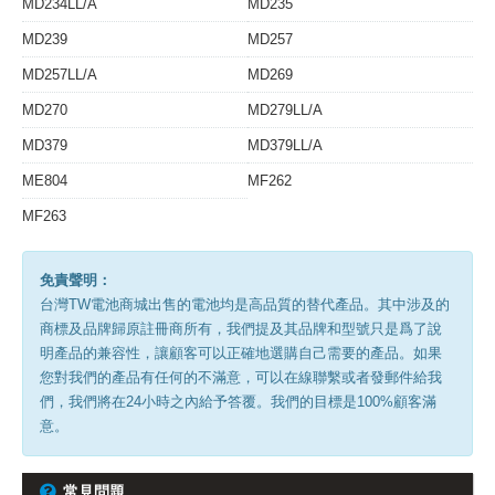
MD234LL/A
MD235
MD239
MD257
MD257LL/A
MD269
MD270
MD279LL/A
MD379
MD379LL/A
ME804
MF262
MF263
免責聲明：
台灣TW電池商城出售的電池均是高品質的替代產品。其中涉及的
商標及品牌歸原註冊商所有，我們提及其品牌和型號只是爲了說
明產品的兼容性，讓顧客可以正確地選購自己需要的產品。如果
您對我們的產品有任何的不滿意，可以在線聯繫或者發郵件給我
們，我們將在24小時之內給予答覆。我們的目標是100%顧客滿
意。
常見問題