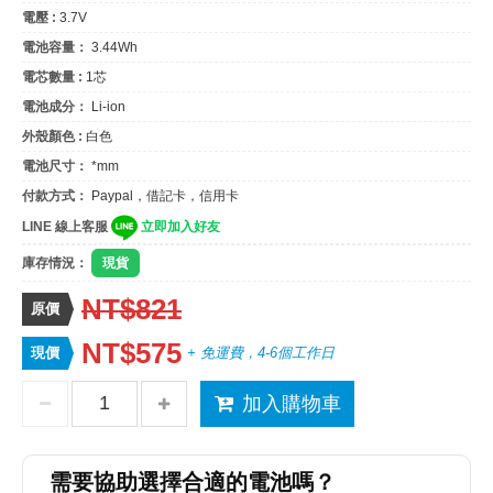
電壓 :
3.7V
電池容量：
3.44Wh
電芯數量 :
1芯
電池成分：
Li-ion
外殼顏色 :
白色
電池尺寸：
*mm
付款方式：
Paypal，借記卡，信用卡
LINE 線上客服
立即加入好友
庫存情況：
現貨
NT$821
原價
NT$575
現價
+ 免運費，4-6個工作日
加入購物車
需要協助選擇合適的電池嗎？