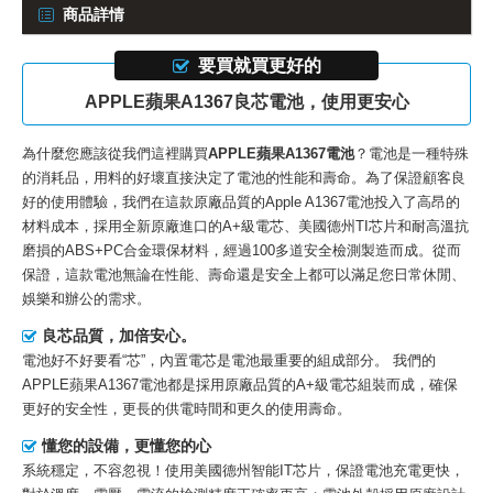
商品詳情
要買就買更好的
APPLE蘋果A1367良芯電池，使用更安心
為什麼您應該從我們這裡購買
APPLE蘋果A1367電池
？電池是一種特殊
的消耗品，用料的好壞直接決定了電池的性能和壽命。為了保證顧客良
好的使用體驗，我們在這款
原廠品質的Apple A1367電池
投入了高昂的
材料成本，採用全新原廠進口的A+級電芯、美國德州TI芯片和耐高溫抗
磨損的ABS+PC合金環保材料，經過100多道安全檢測製造而成。從而
保證，這款電池無論在性能、壽命還是安全上都可以滿足您日常休閒、
娛樂和辦公的需求。
良芯品質，加倍安心。
電池好不好要看“芯”，內置電芯是電池最重要的組成部分。 我們的
APPLE蘋果A1367電池
都是採用原廠品質的A+級電芯組裝而成，確保
更好的安全性，更長的供電時間和更久的使用壽命。
懂您的設備，更懂您的心
系統穩定，不容忽視！使用美國德州智能IT芯片，保證電池充電更快，