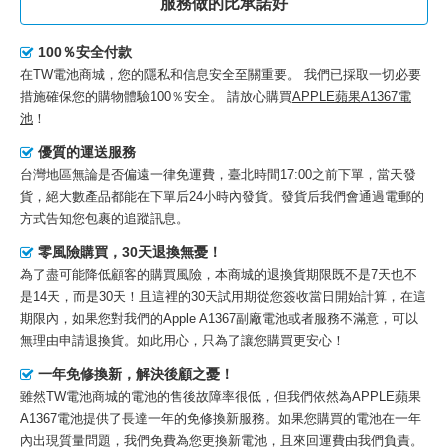
服務做的比承諾好
100％安全付款
在TW電池商城，您的隱私和信息安全至關重要。 我們已採取一切必要
措施確保您的購物體驗100％安全。 請放心購買
APPLE蘋果A1367電
池
！
優質的運送服務
台灣地區無論是否偏遠一律免運費，臺北時間17:00之前下單，當天發
貨，絕大數產品都能在下單后24小時內發貨。發貨后我們會通過電郵的
方式告知您包裹的追蹤訊息。
零風險購買，30天退換無憂！
為了盡可能降低顧客的購買風險，本商城的退換貨期限既不是7天也不
是14天，而是30天！且這裡的30天試用期從您簽收當日開始計算，在這
期限內，如果您對我們的
Apple A1367副廠電池
或者服務不滿意，可以
無理由申請退換貨。如此用心，只為了讓您購買更安心！
一年免修換新，解決後顧之憂！
雖然TW電池商城的電池的售後故障率很低，但我們依然為
APPLE蘋果
A1367電池
提供了長達一年的免修換新服務。如果您購買的電池在一年
內出現質量問題，我們免費為您更換新電池，且來回運費由我們負責。