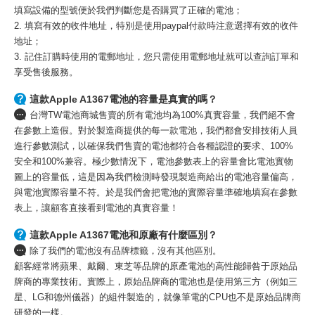
填寫設備的型號便於我們判斷您是否購買了正確的電池；
2. 填寫有效的收件地址，特別是使用paypal付款時注意選擇有效的收件
地址；
3. 記住訂購時使用的電郵地址，您只需使用電郵地址就可以查詢訂單和
享受售後服務。
這款Apple A1367電池的容量是真實的嗎？
台灣TW電池商城售賣的所有電池均為100%真實容量，我們絕不會
在參數上造假。對於製造商提供的每一款電池，我們都會安排技術人員
進行參數測試，以確保我們售賣的電池都符合各種認證的要求、100%
安全和100%兼容。極少數情況下，電池參數表上的容量會比電池實物
圖上的容量低，這是因為我們檢測時發現製造商給出的電池容量偏高，
與電池實際容量不符。於是我們會把電池的實際容量準確地填寫在參數
表上，讓顧客直接看到電池的真實容量！
這款Apple A1367電池和原廠有什麼區別？
除了我們的電池沒有品牌標籤，沒有其他區別。
顧客經常將蘋果、戴爾、東芝等品牌的原產電池的高性能歸咎于原始品
牌商的專業技術。實際上，原始品牌商的電池也是使用第三方（例如三
星、LG和德州儀器）的組件製造的，就像筆電的CPU也不是原始品牌商
研發的一樣。