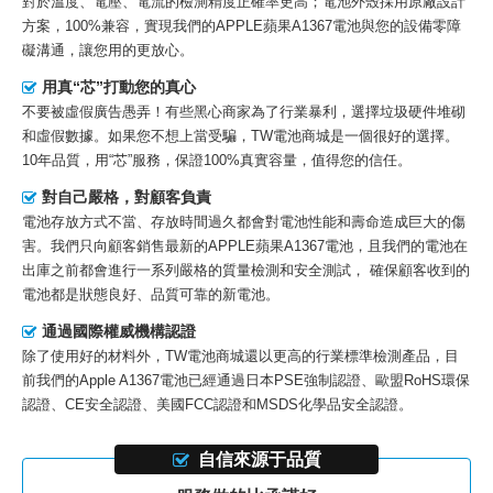
對於溫度、電壓、電流的檢測精度正確率更高；電池外殼採用原廠設計
方案，100%兼容，實現我們的APPLE蘋果A1367電池與您的設備零障
礙溝通，讓您用的更放心。
用真“芯”打動您的真心
不要被虛假廣告愚弄！有些黑心商家為了行業暴利，選擇垃圾硬件堆砌
和虛假數據。如果您不想上當受騙，TW電池商城是一個很好的選擇。
10年品質，用“芯”服務，保證100%真實容量，值得您的信任。
對自己嚴格，對顧客負責
電池存放方式不當、存放時間過久都會對電池性能和壽命造成巨大的傷
害。我們只向顧客銷售最新的
APPLE蘋果A1367電池
，且我們的電池在
出庫之前都會進行一系列嚴格的質量檢測和安全測試， 確保顧客收到的
電池都是狀態良好、品質可靠的新電池。
通過國際權威機構認證
除了使用好的材料外，TW電池商城還以更高的行業標準檢測產品，目
前我們的
Apple A1367電池
已經通過日本PSE強制認證、歐盟RoHS環保
認證、CE安全認證、美國FCC認證和MSDS化學品安全認證。
自信來源于品質