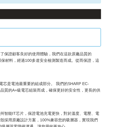
為了保證顧客良好的使用體驗，我們在這款
原廠品質的
環保材料，經過100多道安全檢測製造而成。從而保證，這
置電芯是電池最重要的組成部分。 我們的
SHARP EC-
品質的A+級電芯組裝而成，確保更好的安全性，更長的供
州智能IT芯片，保證電池充電更快，對於溫度、電壓、電
殼採用原廠設計方案，100%兼容您的吸層器，實現我們
電池與您的吸層器零障礙溝通，讓您用的更放心。