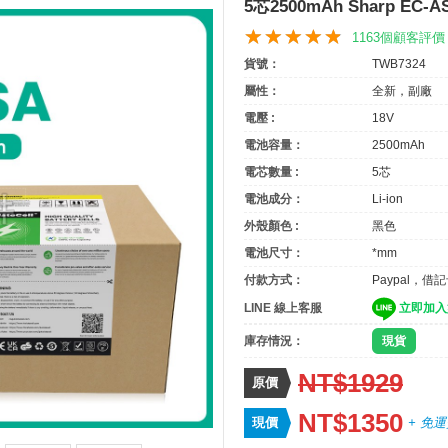
5芯2500mAh Sharp EC-
1163個顧客評價
貨號：
TWB7324
屬性：
全新，副廠
電壓 :
18V
電池容量：
2500mAh
電芯數量 :
5芯
電池成分：
Li-ion
外殼顏色 :
黑色
電池尺寸：
*mm
付款方式：
Paypal，借
LINE 線上客服
立即加入
庫存情況：
現貨
NT$1929
原價
NT$1350
現價
+ 免