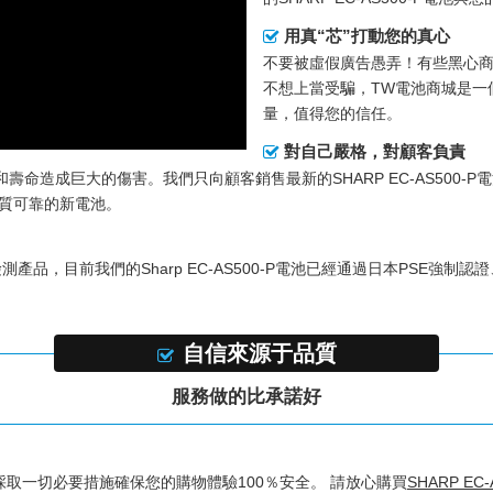
用真“芯”打動您的真心
不要被虛假廣告愚弄！有些黑心
不想上當受騙，TW電池商城是一個
量，值得您的信任。
對自己嚴格，對顧客負責
和壽命造成巨大的傷害。我們只向顧客銷售最新的
SHARP EC-AS500-P
品質可靠的新電池。
檢測產品，目前我們的
Sharp EC-AS500-P電池
已經通過日本PSE強制認證
自信來源于品質
服務做的比承諾好
採取一切必要措施確保您的購物體驗100％安全。 請放心購買
SHARP EC