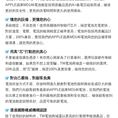
APPLE蘋果MD146電池
都是採用原廠品質的A+級電芯組裝而成，確保
更好的安全性，更長的供電時間和更久的使用壽命。
懂您的設備，更懂您的心
系統穩定，不容忽視！使用美國德州智能IT芯片，保證電池充電更快，
對於溫度、電壓、電流的檢測精度正確率更高；電池外殼採用原廠設計
方案，100%兼容，實現我們的APPLE蘋果MD146電池與您的設備零障
礙溝通，讓您用的更放心。
用真“芯”打動您的真心
不要被虛假廣告愚弄！有些黑心商家為了行業暴利，選擇垃圾硬件堆砌
和虛假數據。如果您不想上當受騙，TW電池商城是一個很好的選擇。
10年品質，用“芯”服務，保證100%真實容量，值得您的信任。
對自己嚴格，對顧客負責
電池存放方式不當、存放時間過久都會對電池性能和壽命造成巨大的傷
害。我們只向顧客銷售最新的
APPLE蘋果MD146電池
，且我們的電池
在出庫之前都會進行一系列嚴格的質量檢測和安全測試， 確保顧客收到
的電池都是狀態良好、品質可靠的新電池。
通過國際權威機構認證
除了使用好的材料外，TW電池商城還以更高的行業標準檢測產品，目