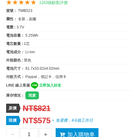
1163個顧客評價
貨號：
TWB523
屬性：
全新，副廠
電壓 :
3.7V
電池容量：
5.25Wh
電芯數量 :
1芯
電池成分：
Li-ion
外殼顏色 :
黑色
電池尺寸：
81.7x33.02x4.02mm
付款方式：
Paypal，借記卡，信用卡
LINE 線上客服
立即加入好友
庫存情況：
現貨
NT$821
原價
NT$575
現價
+ 免運費，4-6個工作日
加入購物車