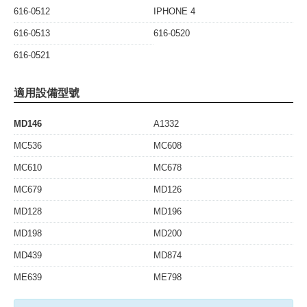
616-0512
IPHONE 4
616-0513
616-0520
616-0521
適用設備型號
MD146
A1332
MC536
MC608
MC610
MC678
MC679
MD126
MD128
MD196
MD198
MD200
MD439
MD874
ME639
ME798