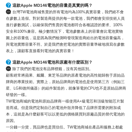
這款Apple MD146電池的容量是真實的嗎？
台灣TW電池商城售賣的所有電池均為100%真實容量，我們絕不會
在參數上造假。對於製造商提供的每一款電池，我們都會安排技術人員
進行參數測試，以確保我們售賣的電池都符合各種認證的要求、100%
安全和100%兼容。極少數情況下，電池參數表上的容量會比電池實物
圖上的容量低，這是因為我們檢測時發現製造商給出的電池容量偏高，
與電池實際容量不符。於是我們會把電池的實際容量準確地填寫在參數
表上，讓顧客直接看到電池的真實容量！
這款Apple MD146電池和原廠有什麼區別？
除了我們的電池沒有品牌標籤，沒有其他區別。
顧客經常將蘋果、戴爾、東芝等品牌的原產電池的高性能歸咎于原始品
牌商的專業技術。實際上，原始品牌商的電池也是使用第三方（例如三
星、LG和德州儀器）的組件製造的，就像筆電的CPU也不是原始品牌商
研發的一樣。
TW電池商城的電池和原始品牌商一樣使用A+級電芯和頂級智能芯片製
造而成。但是我們定制自己的電池外殼并降低了品牌所需要的附加成
本，這就是為什麼顧客可以以更低的價格購買到原廠品質的替代電池的
原因。
一分錢一分貨，買品牌也是買信任。TW電池商城在產品和服務上都處