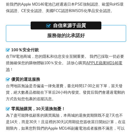
前我們的
Apple MD146電池
已經通過日本PSE強制認證、歐盟RoHS環
保認證、CE安全認證、美國FCC認證和MSDS化學品安全認證。
自信來源于品質
服務做的比承諾好
100％安全付款
在TW電池商城，您的隱私和信息安全至關重要。 我們已採取一切必要
措施確保您的購物體驗100％安全。 請放心購買
APPLE蘋果MD146電
池
！
優質的運送服務
台灣地區無論是否偏遠一律免運費，臺北時間17:00之前下單，當天發
貨，絕大數產品都能在下單后24小時內發貨。發貨后我們會通過電郵的
方式告知您包裹的追蹤訊息。
零風險購買，30天退換無憂！
為了盡可能降低顧客的購買風險，本商城的退換貨期限既不是7天也不
是14天，而是30天！且這裡的30天試用期從您簽收當日開始計算，在這
期限內，如果您對我們的
Apple MD146副廠電池
或者服務不滿意，可以