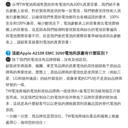
台灣TW電池商城售賣的所有電池均為100%真實容量，我們絕不會
在參數上造假。對於製造商提供的每一款電池，我們都會安排技術人員
進行參數測試，以確保我們售賣的電池都符合各種認證的要求、100%
安全和100%兼容。極少數情況下，電池參數表上的容量會比電池實物
圖上的容量低，這是因為我們檢測時發現製造商給出的電池容量偏高，
與電池實際容量不符。於是我們會把電池的實際容量準確地填寫在參數
表上，讓顧客直接看到電池的真實容量！
這款Apple A2108 EMC 3260電池和原廠有什麼區別？
除了我們的電池沒有品牌標籤，沒有其他區別。
顧客經常將蘋果、戴爾、東芝等品牌的原產電池的高性能歸咎于原始品
牌商的專業技術。實際上，原始品牌商的電池也是使用第三方（例如三
星、LG和德州儀器）的組件製造的，就像筆電的CPU也不是原始品牌商
研發的一樣。
TW電池商城的電池和原始品牌商一樣使用A+級電芯和頂級智能芯片製
造而成。但是我們定制自己的電池外殼并降低了品牌所需要的附加成
本，這就是為什麼顧客可以以更低的價格購買到原廠品質的替代電池的
原因。
一分錢一分貨，買品牌也是買信任。TW電池商城在產品和服務上都處
處用心，值得您的信任！