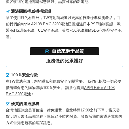
顧客收到的電池都是狀態良好、品質可靠的新電池。
通過國際權威機構認證
除了使用好的材料外，TW電池商城還以更高的行業標準檢測產品，目
前我們的
Apple A2108 EMC 3260電池
已經通過日本PSE強制認證、歐
盟RoHS環保認證、CE安全認證、美國FCC認證和MSDS化學品安全認
證。
自信來源于品質
服務做的比承諾好
100％安全付款
在TW電池商城，您的隱私和信息安全至關重要。 我們已採取一切必要
措施確保您的購物體驗100％安全。 請放心購買
APPLE蘋果A2108
EMC 3260電池
！
優質的運送服務
台灣地區無論是否偏遠一律免運費，臺北時間17:00之前下單，當天發
貨，絕大數產品都能在下單后24小時內發貨。發貨后我們會通過電郵的
方式告知您包裹的追蹤訊息。