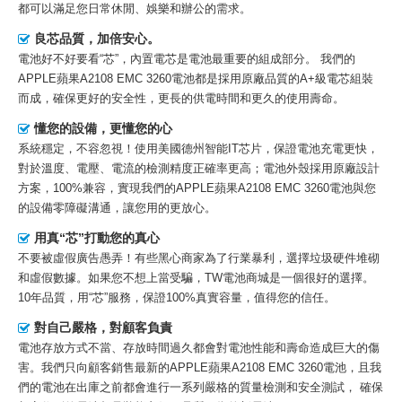
都可以滿足您日常休閒、娛樂和辦公的需求。
良芯品質，加倍安心。
電池好不好要看“芯”，內置電芯是電池最重要的組成部分。 我們的
APPLE蘋果A2108 EMC 3260電池
都是採用原廠品質的A+級電芯組裝
而成，確保更好的安全性，更長的供電時間和更久的使用壽命。
懂您的設備，更懂您的心
系統穩定，不容忽視！使用美國德州智能IT芯片，保證電池充電更快，
對於溫度、電壓、電流的檢測精度正確率更高；電池外殼採用原廠設計
方案，100%兼容，實現我們的APPLE蘋果A2108 EMC 3260電池與您
的設備零障礙溝通，讓您用的更放心。
用真“芯”打動您的真心
不要被虛假廣告愚弄！有些黑心商家為了行業暴利，選擇垃圾硬件堆砌
和虛假數據。如果您不想上當受騙，TW電池商城是一個很好的選擇。
10年品質，用“芯”服務，保證100%真實容量，值得您的信任。
對自己嚴格，對顧客負責
電池存放方式不當、存放時間過久都會對電池性能和壽命造成巨大的傷
害。我們只向顧客銷售最新的
APPLE蘋果A2108 EMC 3260電池
，且我
們的電池在出庫之前都會進行一系列嚴格的質量檢測和安全測試， 確保