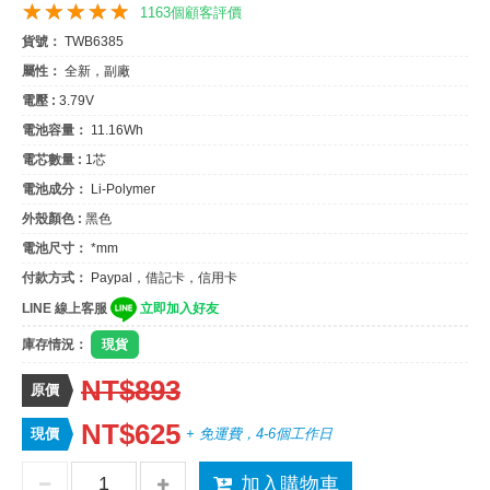
1163個顧客評價
貨號：
TWB6385
屬性：
全新，副廠
電壓 :
3.79V
電池容量：
11.16Wh
電芯數量 :
1芯
電池成分：
Li-Polymer
外殼顏色 :
黑色
電池尺寸：
*mm
付款方式：
Paypal，借記卡，信用卡
LINE 線上客服
立即加入好友
庫存情況：
現貨
NT$893
原價
NT$625
現價
+ 免運費，4-6個工作日
加入購物車