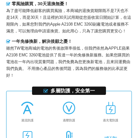
零風險購買，30天退換無憂！
為了盡可能降低顧客的購買風險，本商城的退換貨期限既不是7天也不
是14天，而是30天！且這裡的30天試用期從您簽收當日開始計算，在這
期限內，如果您對我們的
Apple A2108 EMC 3260副廠電池
或者服務不
滿意，可以無理由申請退換貨。如此用心，只為了讓您購買更安心！
一年免修換新，解決後顧之憂！
雖然TW電池商城的電池的售後故障率很低，但我們依然為
APPLE蘋果
A2108 EMC 3260電池
提供了長達一年的免修換新服務。如果您購買的
電池在一年內出現質量問題，我們免費為您更換新電池，且來回運費由
我們負責。 不用擔心產品的售後問題，因為我們的服務做的比承諾更
好！
多層防護，安全第一
過流防護
過壓防護
過充電防護