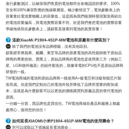
進行參數測試，以確保我們售賣的電池都符合各種認證的要求、100%
安全和100%兼容對應的無線吸層器。極少數情況下，電池參數表上的
容量會比電池實物圖上的容量低，這是因為我們檢測時發現製造商給出
的電池容量偏高，與電池實際容量不符。於是我們會把電池的實際容量
準確地填寫在參數表上，讓顧客直接看到電池的真實容量！
這款XiaoMi P1904-4S1P-MM電池和原廠有什麼區別？
除了我們的電池沒有品牌標籤，沒有其他區別。
顧客經常將蘋果、戴爾、東芝等品牌的原產電池的高性能歸咎于原始品
牌商的專業技術。實際上，原始品牌商的電池也是使用第三方（例如三
星、LG和德州儀器）的組件製造的，就像筆電的CPU也不是原始品牌商
研發的一樣。
TW電池商城的電池和原始品牌商一樣使用A+級電芯和頂級智能芯片製
造而成。但是我們定制自己的電池外殼并降低了品牌所需要的附加成
本，這就是為什麼顧客可以以更低的價格購買到原廠品質的替代電池的
原因。
一分錢一分貨，買品牌也是買信任。TW電池商城在產品和服務上都處
處用心，值得您的信任！
如何延長XIAOMI小米P1904-4S1P-MM電池的使用壽命？
您可以採取以下措施延長電池壽命：