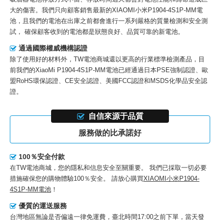
大的傷害。我們只向顧客銷售最新的
XIAOMI小米P1904-4S1P-MM電
池
，且我們的電池在出庫之前都會進行一系列嚴格的質量檢測和安全測
試， 確保顧客收到的電池都是狀態良好、品質可靠的新電池。
通過國際權威機構認證
除了使用好的材料外，TW電池商城還以更高的行業標準檢測產品，目
前我們的
XiaoMi P1904-4S1P-MM電池
已經通過日本PSE強制認證、歐
盟RoHS環保認證、CE安全認證、美國FCC認證和MSDS化學品安全認
證。
自信來源于品質
服務做的比承諾好
100％安全付款
在TW電池商城，您的隱私和信息安全至關重要。 我們已採取一切必要
措施確保您的購物體驗100％安全。 請放心購買
XIAOMI小米P1904-
4S1P-MM電池
！
優質的運送服務
台灣地區無論是否偏遠一律免運費，臺北時間17:00之前下單，當天發