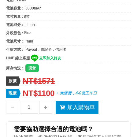
電池容量：
3000mAh
電芯數量 :
8芯
電池成分：
Li-ion
外殼顏色 :
Blue
電池尺寸：
*mm
付款方式：
Paypal，借記卡，信用卡
LINE 線上客服
立即加入好友
庫存情況：
現貨
NT$1571
原價
NT$1100
現價
+ 免運費，4-6個工作日
加入購物車
需要協助選擇合適的電池嗎？