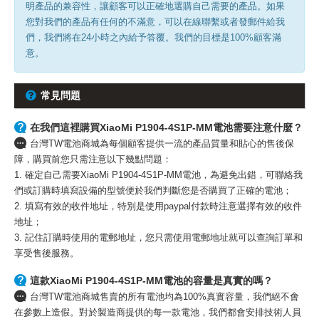
明產品的兼容性，讓顧客可以正確地選購自己需要的產品。如果
您對我們的產品有任何的不滿意，可以在線聯繫或者發郵件給我
們，我們將在24小時之內給予答覆。我們的目標是100%顧客滿
意。
常見問題
在我們這裡購買XiaoMi P1904-4S1P-MM電池需要注意什麼？
台灣TW電池商城為每個顧客提供一流的產品質量和貼心的售後保
障，購買前您只需注意以下幾點問題：
1. 確定自己需要XiaoMi P1904-4S1P-MM電池，為避免出錯，可聯絡我
們或訂購時填寫設備的型號便於我們判斷您是否購買了正確的電池；
2. 填寫有效的收件地址，特別是使用paypal付款時注意選擇有效的收件
地址；
3. 記住訂購時使用的電郵地址，您只需使用電郵地址就可以查詢訂單和
享受售後服務。
這款XiaoMi P1904-4S1P-MM電池的容量是真實的嗎？
台灣TW電池商城售賣的所有電池均為100%真實容量，我們絕不會
在參數上造假。對於製造商提供的每一款電池，我們都會安排技術人員