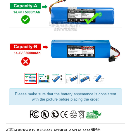
Please make sure that the battery appearance is consistent
with the picture before placing the order.
4芯5000mAh XiaoMi P1904-4S1P-MM電池