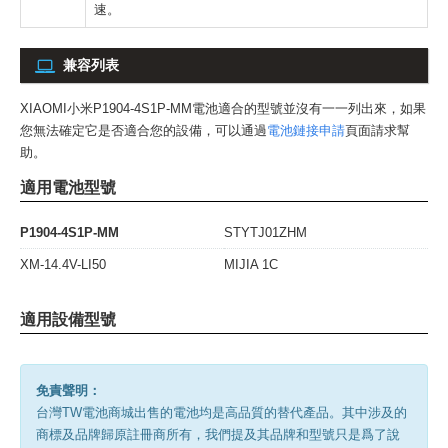
速。
兼容列表
XIAOMI小米P1904-4S1P-MM電池
適合的型號並沒有一一列出來，如果
您無法確定它是否適合您的設備，可以通過
電池鏈接申請
頁面請求幫
助。
適用電池型號
P1904-4S1P-MM
STYTJ01ZHM
XM-14.4V-LI50
MIJIA 1C
適用設備型號
免責聲明：
台灣TW電池商城出售的電池均是高品質的替代產品。其中涉及的
商標及品牌歸原註冊商所有，我們提及其品牌和型號只是爲了說