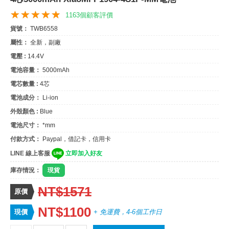
1163個顧客評價
貨號：
TWB6558
屬性：
全新，副廠
電壓 :
14.4V
電池容量：
5000mAh
電芯數量 :
4芯
電池成分：
Li-ion
外殼顏色 :
Blue
電池尺寸：
*mm
付款方式：
Paypal，借記卡，信用卡
LINE 線上客服
立即加入好友
庫存情況：
現貨
NT$1571
原價
NT$1100
現價
+ 免運費，4-6個工作日