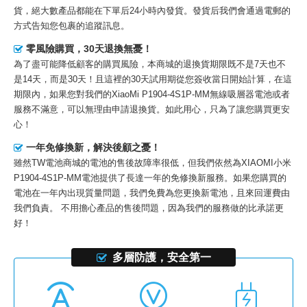
貨，絕大數產品都能在下單后24小時內發貨。發貨后我們會通過電郵的
方式告知您包裹的追蹤訊息。
零風險購買，30天退換無憂！
為了盡可能降低顧客的購買風險，本商城的退換貨期限既不是7天也不
是14天，而是30天！且這裡的30天試用期從您簽收當日開始計算，在這
期限內，如果您對我們的
XiaoMi P1904-4S1P-MM無線吸層器電池
或者
服務不滿意，可以無理由申請退換貨。如此用心，只為了讓您購買更安
心！
一年免修換新，解決後顧之憂！
雖然TW電池商城的電池的售後故障率很低，但我們依然為
XIAOMI小米
P1904-4S1P-MM電池
提供了長達一年的免修換新服務。如果您購買的
電池在一年內出現質量問題，我們免費為您更換新電池，且來回運費由
我們負責。 不用擔心產品的售後問題，因為我們的服務做的比承諾更
好！
多層防護，安全第一