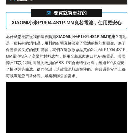
要買就買更好的
XIAOMI小米P1904-4S1P-MM良芯電池，使用更安心
為什麼您應該從我們這裡購買
XIAOMI小米P1904-4S1P-MM電池
？電池
是一種特殊的消耗品，用料的好壞直接決定了電池的性能和壽命。為了
保證顧客良好的使用體驗，我們在這款
原廠品質的XiaoMi P1904-4S1P-
MM電池
投入了高昂的材料成本，採用全新原廠進口的A+級電芯、美國
德州TI芯片和耐高溫抗磨損的ABS+PC合金環保材料，經過100多道安
全檢測製造而成。從而保證，這款電池無論在性能、壽命還是安全上都
可以滿足您日常休閒、娛樂和辦公的需求。