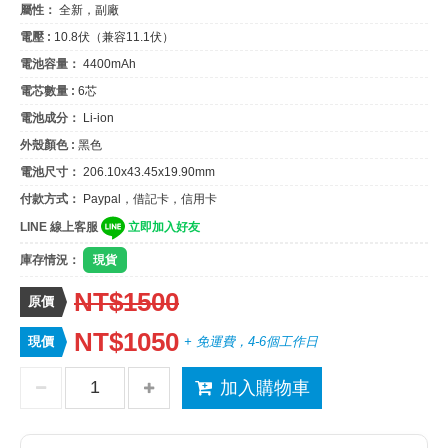
屬性：
全新，副廠
電壓 :
10.8伏（兼容11.1伏）
電池容量：
4400mAh
電芯數量 :
6芯
電池成分：
Li-ion
外殼顏色 :
黑色
電池尺寸：
206.10x43.45x19.90mm
付款方式：
Paypal，借記卡，信用卡
LINE 線上客服
立即加入好友
庫存情況：
現貨
NT$1500
原價
NT$1050
現價
+ 免運費，4-6個工作日
加入購物車