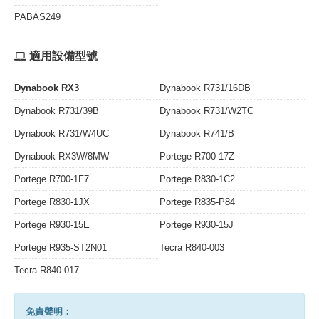
PABAS249
適用設備型號
Dynabook RX3
Dynabook R731/16DB
Dynabook R731/39B
Dynabook R731/W2TC
Dynabook R731/W4UC
Dynabook R741/B
Dynabook RX3W/8MW
Portege R700-17Z
Portege R700-1F7
Portege R830-1C2
Portege R830-1JX
Portege R835-P84
Portege R930-15E
Portege R930-15J
Portege R935-ST2N01
Tecra R840-003
Tecra R840-017
免責聲明：