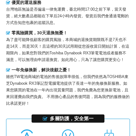
優質的運送服務
台灣地區無論是否偏遠一律免運費，臺北時間17:00之前下單，當天發
貨，絕大數產品都能在下單后24小時內發貨。發貨后我們會通過電郵的
方式告知您包裹的追蹤訊息。
零風險購買，30天退換無憂！
為了盡可能降低顧客的購買風險，本商城的退換貨期限既不是7天也不
是14天，而是30天！且這裡的30天試用期從您簽收當日開始計算，在這
期限內，如果您對我們的
Toshiba Dynabook RX3筆電電池
或者服務不
滿意，可以無理由申請退換貨。如此用心，只為了讓您購買更安心！
一年免修換新，解決後顧之憂！
雖然TW電池商城的電池的售後故障率很低，但我們依然為
TOSHIBA東
芝Dynabook RX3筆記型電腦電池
提供了長達一年的免修換新服務。如
果您購買的電池在一年內出現質量問題，我們免費為您更換新電池，且
來回運費由我們負責。 不用擔心產品的售後問題，因為我們的服務做的
比承諾更好！
多層防護，安全第一