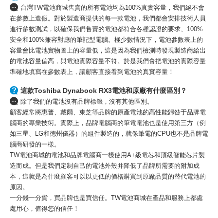
台灣TW電池商城售賣的所有電池均為100%真實容量，我們絕不會
在參數上造假。對於製造商提供的每一款電池，我們都會安排技術人員
進行參數測試，以確保我們售賣的電池都符合各種認證的要求、100%
安全和100%兼容對應的筆記型電腦。極少數情況下，電池參數表上的
容量會比電池實物圖上的容量低，這是因為我們檢測時發現製造商給出
的電池容量偏高，與電池實際容量不符。於是我們會把電池的實際容量
準確地填寫在參數表上，讓顧客直接看到電池的真實容量！
這款Toshiba Dynabook RX3電池和原廠有什麼區別？
除了我們的電池沒有品牌標籤，沒有其他區別。
顧客經常將惠普、戴爾、東芝等品牌的原產電池的高性能歸咎于品牌電
腦商的專業技術。實際上，品牌電腦商的筆電電池也是使用第三方（例
如三星、LG和德州儀器）的組件製造的，就像筆電的CPU也不是品牌電
腦商研發的一樣。
TW電池商城的電池和品牌電腦商一樣使用A+級電芯和頂級智能芯片製
造而成。但是我們定制自己的電池外殼并降低了品牌所需要的附加成
本，這就是為什麼顧客可以以更低的價格購買到原廠品質的替代電池的
原因。
一分錢一分貨，買品牌也是買信任。TW電池商城在產品和服務上都處
處用心，值得您的信任！