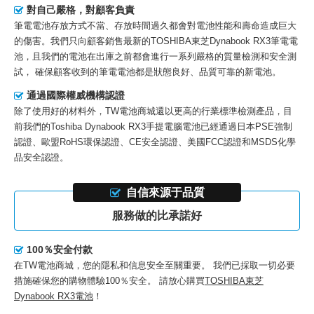
對自己嚴格，對顧客負責
筆電電池存放方式不當、存放時間過久都會對電池性能和壽命造成巨大
的傷害。我們只向顧客銷售最新的
TOSHIBA東芝Dynabook RX3筆電電
池
，且我們的電池在出庫之前都會進行一系列嚴格的質量檢測和安全測
試， 確保顧客收到的筆電電池都是狀態良好、品質可靠的新電池。
通過國際權威機構認證
除了使用好的材料外，TW電池商城還以更高的行業標準檢測產品，目
前我們的
Toshiba Dynabook RX3手提電腦電池
已經通過日本PSE強制
認證、歐盟RoHS環保認證、CE安全認證、美國FCC認證和MSDS化學
品安全認證。
自信來源于品質
服務做的比承諾好
100％安全付款
在TW電池商城，您的隱私和信息安全至關重要。 我們已採取一切必要
措施確保您的購物體驗100％安全。 請放心購買
TOSHIBA東芝
Dynabook RX3電池
！