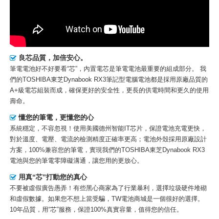
良芯品質，加倍安心。
筆電電池好不好要看“芯”，內置電芯是筆電電池最重要的組成部分。 我
們的
TOSHIBA東芝Dynabook RX3筆記型電腦電池
都是採用原廠品質的
A+級電芯組裝而成，確保更好的安全性，更長的供電時間和更久的使用
壽命。
懂您的筆電，更懂您的心
系統穩定，不容忽視！使用美國德州智能IT芯片，保證電池充電更快，
對於溫度、電壓、電流的檢測精度正確率更高；電池外殼採用原廠設計
方案，100%兼容您的筆電，實現我們的TOSHIBA東芝Dynabook RX3
電池與您的筆電零障礙溝通，讓您用的更放心。
用真“芯”打動您的真心
不要被虛假廣告愚弄！有些黑心商家為了行業暴利，選擇垃圾硬件堆砌
和虛假數據。如果您不想上當受騙，TW電池商城是一個很好的選擇。
10年品質，用“芯”服務，保證100%真實容量，值得您的信任。