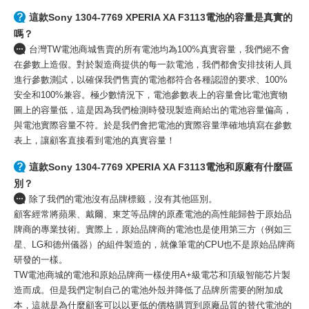
這款Sony 1304-7769 XPERIA XA F3113電池的容量是真實的
嗎？
台灣TW電池商城售賣的所有電池均為100%真實容量，我們絕不會
在參數上造假。對於製造商提供的每一款電池，我們都會安排技術人員
進行參數測試，以確保我們售賣的電池都符合各種認證的要求、100%
安全和100%兼容。極少數情況下，電池參數表上的容量會比電池實物
圖上的容量低，這是因為我們檢測時發現製造商給出的電池容量偏高，
與電池實際容量不符。於是我們會把電池的實際容量準確地填寫在參數
表上，讓顧客直接看到電池的真實容量！
這款Sony 1304-7769 XPERIA XA F3113電池和原廠有什麼區
別？
除了我們的電池沒有品牌標籤，沒有其他區別。
顧客經常將蘋果、戴爾、東芝等品牌的原產電池的高性能歸咎于原始品
牌商的專業技術。實際上，原始品牌商的電池也是使用第三方（例如三
星、LG和德州儀器）的組件製造的，就像筆電的CPU也不是原始品牌商
研發的一樣。
TW電池商城的電池和原始品牌商一樣使用A+級電芯和頂級智能芯片製
造而成。但是我們定制自己的電池外殼并降低了品牌所需要的附加成
本，這就是為什麼顧客可以以更低的價格購買到原廠品質的替代電池的