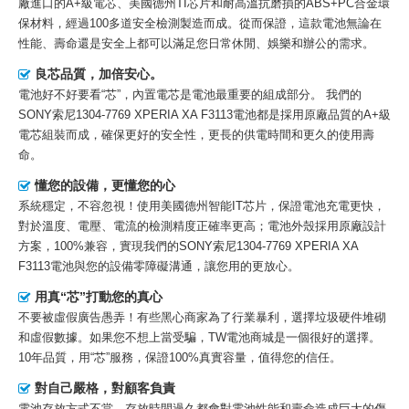
廠進口的A+級電芯、美國德州TI芯片和耐高溫抗磨損的ABS+PC合金環
保材料，經過100多道安全檢測製造而成。從而保證，這款電池無論在
性能、壽命還是安全上都可以滿足您日常休閒、娛樂和辦公的需求。
良芯品質，加倍安心。
電池好不好要看“芯”，內置電芯是電池最重要的組成部分。 我們的
SONY索尼1304-7769 XPERIA XA F3113電池
都是採用原廠品質的A+級
電芯組裝而成，確保更好的安全性，更長的供電時間和更久的使用壽
命。
懂您的設備，更懂您的心
系統穩定，不容忽視！使用美國德州智能IT芯片，保證電池充電更快，
對於溫度、電壓、電流的檢測精度正確率更高；電池外殼採用原廠設計
方案，100%兼容，實現我們的SONY索尼1304-7769 XPERIA XA
F3113電池與您的設備零障礙溝通，讓您用的更放心。
用真“芯”打動您的真心
不要被虛假廣告愚弄！有些黑心商家為了行業暴利，選擇垃圾硬件堆砌
和虛假數據。如果您不想上當受騙，TW電池商城是一個很好的選擇。
10年品質，用“芯”服務，保證100%真實容量，值得您的信任。
對自己嚴格，對顧客負責
電池存放方式不當、存放時間過久都會對電池性能和壽命造成巨大的傷