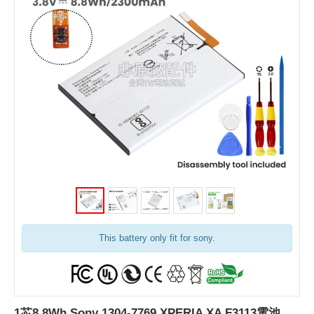
This battery only fit for sony.
1芯8.8Wh Sony 1304-7769 XPERIA XA F3113電池