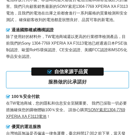
害。我們只向顧客銷售最新的
SONY索尼1304-7769 XPERIA XA F3113
電池
，且我們的電池在出庫之前都會進行一系列嚴格的質量檢測和安全
測試， 確保顧客收到的電池都是狀態良好、品質可靠的新電池。
通過國際權威機構認證
除了使用好的材料外，TW電池商城還以更高的行業標準檢測產品，目
前我們的
Sony 1304-7769 XPERIA XA F3113電池
已經通過日本PSE強
制認證、歐盟RoHS環保認證、CE安全認證、美國FCC認證和MSDS化
學品安全認證。
自信來源于品質
服務做的比承諾好
100％安全付款
在TW電池商城，您的隱私和信息安全至關重要。 我們已採取一切必要
措施確保您的購物體驗100％安全。 請放心購買
SONY索尼1304-7769
XPERIA XA F3113電池
！
優質的運送服務
台灣地區無論是否偏遠一律免運費，臺北時間17:00之前下單，當天發