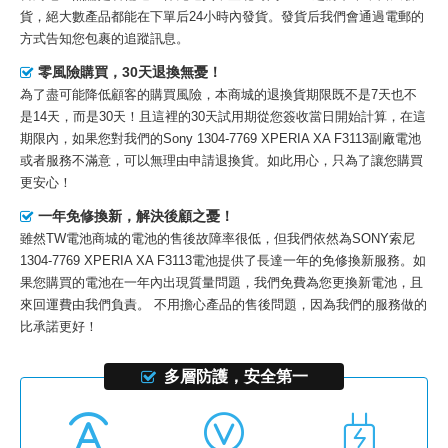
貨，絕大數產品都能在下單后24小時內發貨。發貨后我們會通過電郵的
方式告知您包裹的追蹤訊息。
零風險購買，30天退換無憂！
為了盡可能降低顧客的購買風險，本商城的退換貨期限既不是7天也不
是14天，而是30天！且這裡的30天試用期從您簽收當日開始計算，在這
期限內，如果您對我們的
Sony 1304-7769 XPERIA XA F3113副廠電池
或者服務不滿意，可以無理由申請退換貨。如此用心，只為了讓您購買
更安心！
一年免修換新，解決後顧之憂！
雖然TW電池商城的電池的售後故障率很低，但我們依然為
SONY索尼
1304-7769 XPERIA XA F3113電池
提供了長達一年的免修換新服務。如
果您購買的電池在一年內出現質量問題，我們免費為您更換新電池，且
來回運費由我們負責。 不用擔心產品的售後問題，因為我們的服務做的
比承諾更好！
多層防護，安全第一