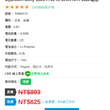
1163個顧客評價
貨號：
TWB6575
屬性：
全新，副廠
電壓 :
3.8V
電池容量：
8.8Wh
電芯數量 :
1芯
電池成分：
Li-Polymer
外殼顏色 :
白色
電池尺寸：
*mm
付款方式：
Paypal，借記卡，信用卡
LINE 線上客服
立即加入好友
庫存情況：
現貨
NT$893
原價
NT$625
現價
+ 免運費，4-6個工作日