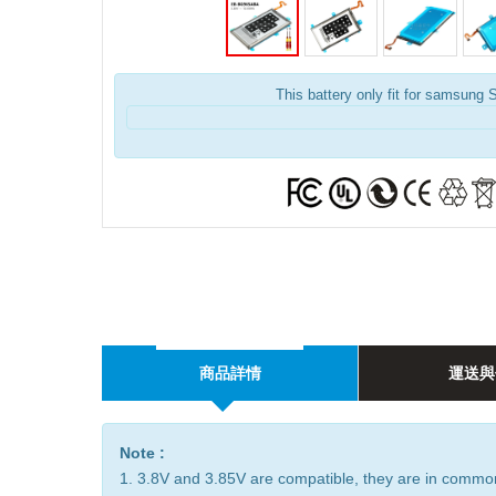
This battery only fit for samsung 
商品詳情
運送與
Note :
1. 3.8V and 3.85V are compatible, they are in commo