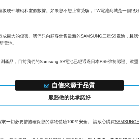
圾硬件堆砌和虛假數據。如果您不想上當受騙，TW電池商城是一個很好的選
造成巨大的傷害。我們只向顧客銷售最新的
SAMSUNG三星S9電池
，且我
新電池。
檢測產品，目前我們的
Samsung S9電池
已經通過日本PSE強制認證、歐盟R
自信來源于品質
服務做的比承諾好
採取一切必要措施確保您的購物體驗100％安全。 請放心購買
SAMSUNG