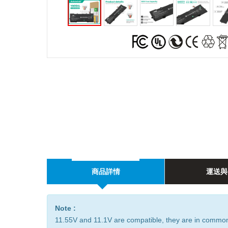
商品詳情
運送與
Note :
11.55V and 11.1V are compatible, they are in commo