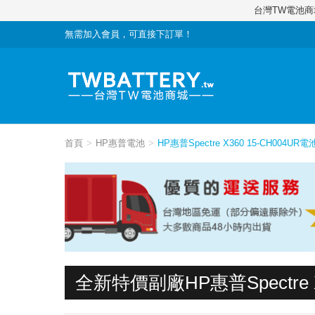
台灣TW電池
無需加入會員，可直接下訂單！
首頁
HP惠普電池
HP惠普Spectre X360 15-CH004UR電
全新特價副廠HP惠普Spectre X