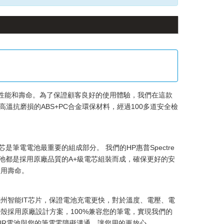
性能和壽命。為了保證顧客良好的使用體驗，我們在這款
溫抗磨損的ABS+PC合金環保材料，經過100多道安全檢
電芯是筆電電池最重要的組成部分。 我們的
HP惠普Spectre
電池
都是採用原廠品質的A+級電芯組裝而成，確保更好的安
使用壽命。
州智能IT芯片，保證電池充電更快，對於溫度、電壓、電
殼採用原廠設計方案，100%兼容您的筆電，實現我們的
-CH004UR電池與您的筆電零障礙溝通，讓您用的更放心。