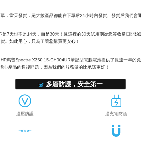
前下單，當天發貨，絕大數產品都能在下單后24小時內發貨。發貨后我們
是7天也不是14天，而是30天！且這裡的30天試用期從您簽收當日開
換貨。如此用心，只為了讓您購買更安心！
為
HP惠普Spectre X360 15-CH004UR筆記型電腦電池
提供了長達一年的免
用擔心產品的售後問題，因為我們的服務做的比承諾更好！
多層防護，安全第一
過壓防護
過充電防護