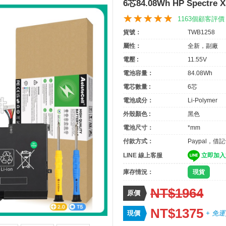
6芯84.08Wh HP Spectre 
1163個顧客評價
貨號：
TWB1258
屬性：
全新，副廠
電壓 :
11.55V
電池容量：
84.08Wh
電芯數量 :
6芯
電池成分：
Li-Polymer
外殼顏色 :
黑色
電池尺寸：
*mm
付款方式：
Paypal，借
LINE 線上客服
立即加入
庫存情況：
現貨
NT$1964
原價
NT$1375
現價
+ 免