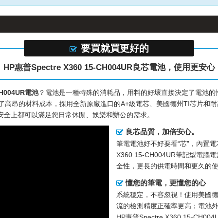
要買就買更好的
HP惠普Spectre X360 15-CH004UR良芯電池，使用更安心
-CH004UR電池
？電池是一種特殊的消耗品，用料的好壞直接決定了電池的
了高昂的材料成本，採用全新原廠進口的A+級電芯、美國德州TI芯片和耐高
安全上都可以滿足您日常休閒、娛樂和辦公的需求。
良芯品質，加倍安心。
筆電電池好不好要看“芯”，內置
X360 15-CH004UR筆記型電腦
全性，更長的供電時間和更久的
懂您的筆電，更懂您的心
系統穩定，不容忽視！使用美國德
流的檢測精度正確率更高；電池外
HP惠普Spectre X360 15