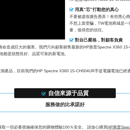
用真“芯”打動您的真心
不要被虛假廣告愚弄！有些黑心
不想上當受騙，TW電池商城是一個
量，值得您的信任。
對自己嚴格，對顧客負責
壽命造成巨大的傷害。我們只向顧客銷售最新的
HP惠普Spectre X360 
電池都是狀態良好、品質可靠的新電池。
檢測產品，目前我們的
HP Spectre X360 15-CH004UR手提電腦電池
已經通
自信來源于品質
服務做的比承諾好
採取一切必要措施確保您的購物體驗100％安全。 請放心購買
HP惠普Spect